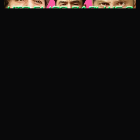
5 сезон 1 серия
В 1 выпуске 5 сезона “Что было дальше?” в гости пришли сразу
два комика. Первый – …