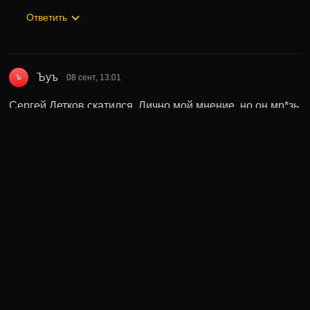
Ответить
Ъуъ
08 сент, 13:01
Ъ
Сергей Детков скатился. Лично мой мнение, но он мр*зь
еба*ная какая-то Спасибо за внимание
Ответить
Может быть полезно