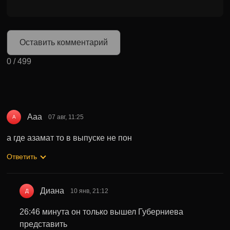
Оставить комментарий
0
/
499
Ааа
07 авг, 11:25
А
а где азамат то в выпуске не пон
Ответить
Диана
10 янв, 21:12
Д
26:46 минута он только вышел Губерниева
представить