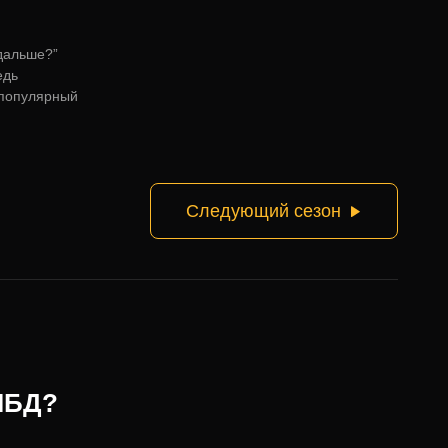
 дальше?”
едь
 популярный
Следующий сезон
 ЧБД?