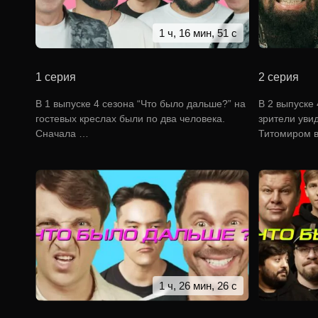
1 ч, 16 мин, 51 с
1 серия
2 серия
В 1 выпуске 4 сезона “Что было дальше?” на
В 2 выпуске
гостевых креслах были по два человека.
зрители увид
Сначала …
Титомиром 
1 ч, 26 мин, 26 с