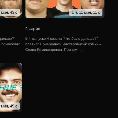
4 мин, 43 с
1 ч, 11 мин, 11 с
4 серия
 дальше?”
В 4 выпуске 4 сезона “Что было дальше?”
ю пожаловал
появился очередной мастеровитый комик –
Слава Комиссаренко. Причем, …
7 мин, 45 с