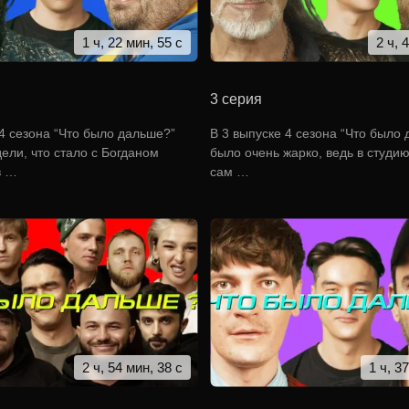
1 ч, 22 мин, 55 с
2 ч, 
3 серия
 4 сезона “Что было дальше?”
В 3 выпуске 4 сезона “Что было
ели, что стало с Богданом
было очень жарко, ведь в студи
в …
сам …
2 ч, 54 мин, 38 с
1 ч, 3