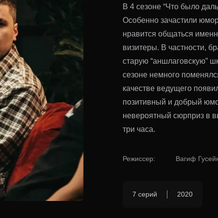
В 4 сезоне “Что было дал
Особенно зачастили юмор
нравится общаться именн
визитеры. В частности, б
старую “аншлаговскую” шк
сезоне немного поменялс
качестве ведущего появи
позитивный и добрый юмор
невероятный сюрприз в в
три часа.
Режиссер
:
Вагиф Гусей
7 серий
2020