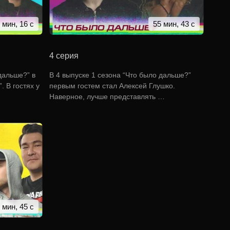
 мин, 16 с
55 мин, 43 с
4 серия
дальше?” в
В 4 выпуске 1 сезона “Что было дальше?”
 В гостях у
первым гостем стал Алексей Глушко.
Наверное, лучше представлять …
2 мин, 45 с