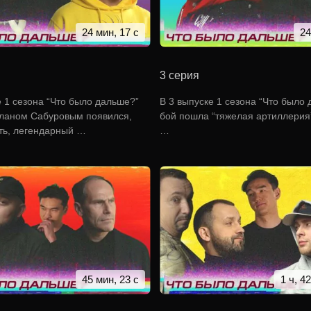
24 мин, 17 с
24
3 серия
е 1 сезона “Что было дальше?”
В 3 выпуске 1 сезона “Что было 
ланом Сабуровым появился,
бой пошла “тяжелая артиллерия”.
ть, легендарный …
…
45 мин, 23 с
1 ч, 4