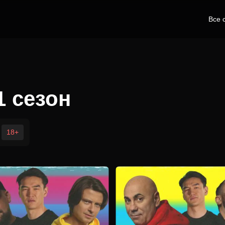
Все 
1 сезон
18+