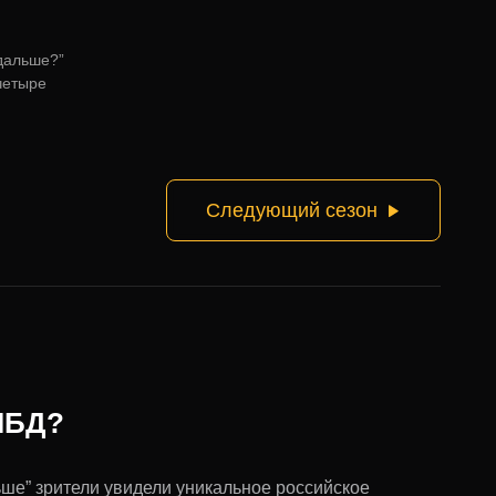
 дальше?”
четыре
Следующий сезон
 ЧБД?
ьше” зрители увидели уникальное российское