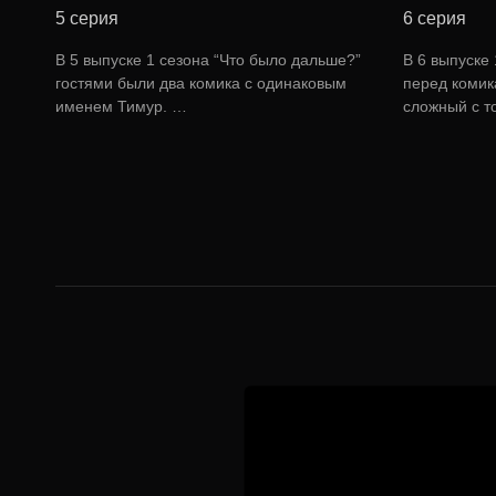
5 серия
6 серия
В 5 выпуске 1 сезона “Что было дальше?”
В 6 выпуске
гостями были два комика с одинаковым
перед комик
именем Тимур. …
сложный с т