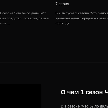
7 серия
 1 сезона “Что было дальше?”
В 7 выпуске 1 сезона “Что было
ами предстал, пожалуй, самый
зрителей ждал сюрприз – сразу 
очки …
гостя, да …
О чем 1 сезон
В 1 сезоне “Что было дал