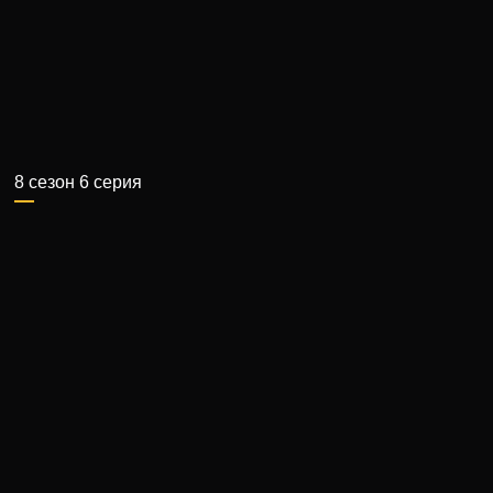
8 сезон 6 серия
Этот выпуск ЧБД будет, пожалуй, самым разноплановым. В
гостях снова появится Илья Соболев, который всегда на …