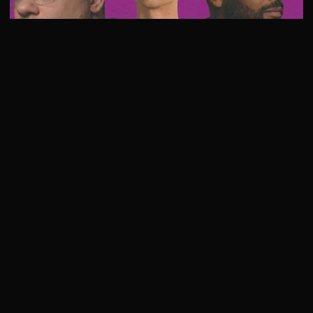
1 сезон 1 серия
В 1 выпуске 1 сезона “Что было дальше?” гостем программы
стал известный российский хореограф Мигель. Конечно, …