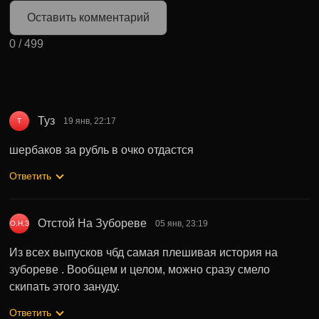
Оставить комментарий
0
/
499
Туз
19 янв, 22:17
Т
шербаков за рубль в очко отдастся
Ответить
Отстой На Зубореве
05 янв, 23:19
О,Н,З
Из всех выпусков чбд самая плешивая история на
зубореве . Вообщем и целом, можно сразу смело
скипать этого зануду.
Ответить