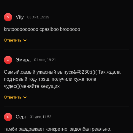
Vity
03 янв, 19:39
V
krutoooooooooo cpasiboo broooooo
Ответить
Эмира
01 янв, 19:21
Э
Самый,самый ужасный выпуск&#8230;(((( Так ждала
под новый год- трэш, получили хуже поле
чудес(((меняйте ведущих
Ответить
Серг
31 дек, 11:53
С
тамби раздражает конкретно! задолбал реально.